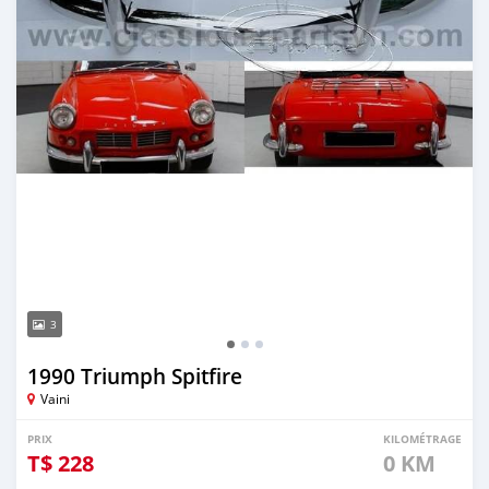
3
1990 Triumph Spitfire
Vaini
PRIX
KILOMÉTRAGE
T$
228
0 KM