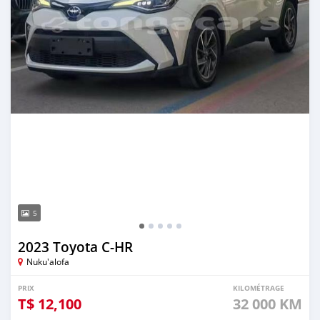
5
2023 Toyota C-HR
Nuku'alofa
PRIX
KILOMÉTRAGE
T$
12,100
32 000 KM