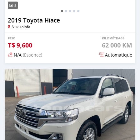
5
2019 Toyota Hiace
Nuku'alofa
PRIX
KILOMÉTRAGE
T$
9,600
62 000 KM
N/A
(Essence)
Automatique
Publié il y a 17 jours