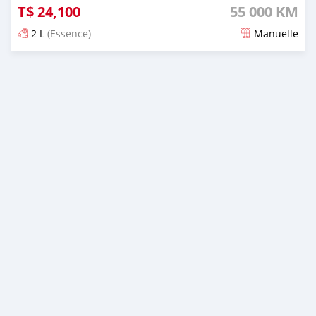
T$
24,100
55 000 KM
2 L
(Essence)
Manuelle
Publié il y a environ 2 mois