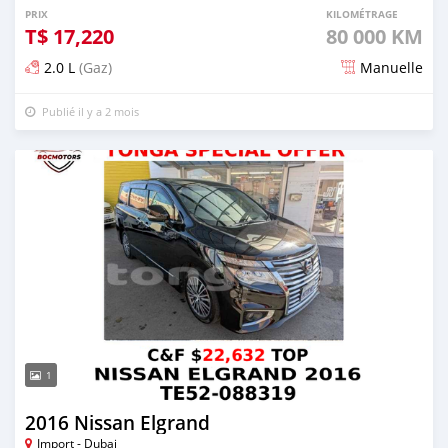
PRIX
KILOMÉTRAGE
T$
17,220
80 000 KM
2.0 L
(Gaz)
Manuelle
Publié il y a 2 mois
1
2016 Nissan Elgrand
Import - Dubai