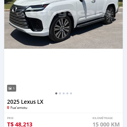
5
2025 Lexus LX
Fua'amotu
PRIX
KILOMÉTRAGE
T$
48,213
15 000 KM