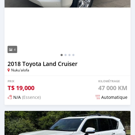
4
2018 Toyota Land Cruiser
Nuku'alofa
PRIX
KILOMÉTRAGE
T$
19,000
47 000 KM
N/A
(Essence)
Automatique
Publié il y a 19 jours