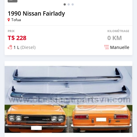
1990 Nissan Fairlady
Tofua
PRIX
KILOMÉTRAGE
T$
228
0 KM
1 L
(Diesel)
Manuelle
Publié il y a 2 mois