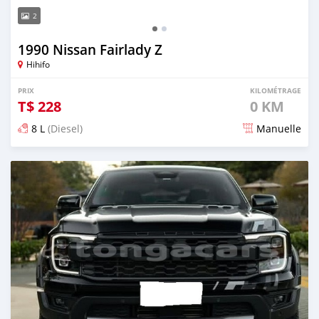
2
1990 Nissan Fairlady Z
Hihifo
PRIX
KILOMÉTRAGE
T$
228
0 KM
8 L
(Diesel)
Manuelle
Publié il y a 2 mois