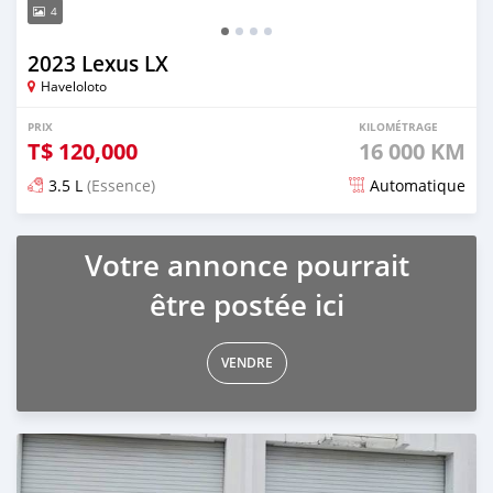
4
2023 Lexus LX
Haveloloto
PRIX
KILOMÉTRAGE
T$
120,000
16 000 KM
3.5 L
(Essence)
Automatique
Publié il y a environ 2 mois
Votre annonce pourrait
être postée ici
VENDRE