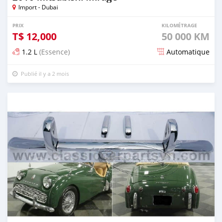
Import - Dubai
PRIX
KILOMÉTRAGE
T$
12,000
50 000 KM
1.2 L
(Essence)
Automatique
Publié il y a 2 mois