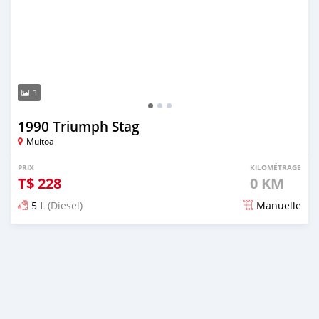
3
1990 Triumph Stag
Muitoa
PRIX
KILOMÉTRAGE
T$
228
0 KM
5 L
(Diesel)
Manuelle
Publié il y a 2 mois