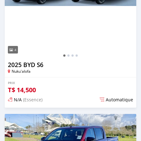
4
2025 BYD S6
Nuku'alofa
PRIX
T$
14,500
N/A
(Essence)
Automatique
Publié il y a 12 jours