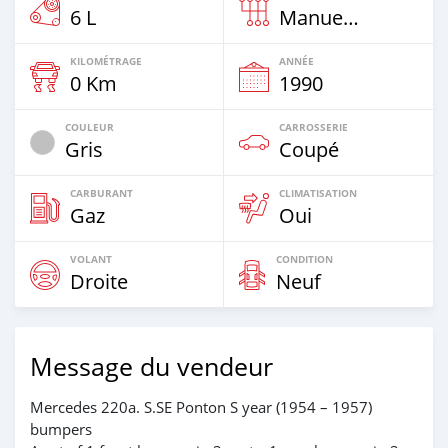
6 L
Manuelle
KILOMÉTRAGE
ANNÉE
0 Km
1990
COULEUR
CARROSSERIE
Gris
Coupé
CARBURANT
CLIMATISATION
Gaz
Oui
VOLANT
CONDITION
Droite
Neuf
Message du vendeur
Mercedes 220a. S.SE Ponton S year (1954 – 1957)
bumpers