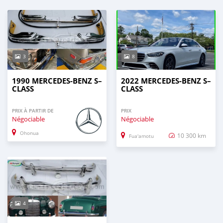
3
8
1990 MERCEDES-BENZ S–
2022 MERCEDES-BENZ S–
CLASS
CLASS
PRIX À PARTIR DE
PRIX
Négociable
Négociable
Ohonua
10 300 km
Fua'amotu
4