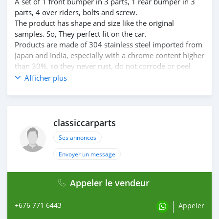
A set of 1 front bumper in 3 parts, 1 rear bumper in 3
parts, 4 over riders, bolts and screw.
The product has shape and size like the original
samples. So, They perfect fit on the car.
Products are made of 304 stainless steel imported from
Japan and India, especially with a chrome content higher
than 30%, so they never rust, do not corrode or peel
over time.
Afficher plus
Polished product – with a perfect shine (like chrome).
This is the perfect replacement.
Please visit the link:
classiccarpartsvn.com/product/mercedes-220a-s-se-
classiccarparts
ponton-s-1954-1957/
Ses annonces
If you need all parts for any classic car, please contact
me.
Envoyer un message
Web: classiccarpartsvn.com
Email: info@classiccarpartsvn.com
Appeler le vendeur
Fanpage: facebook.com/profile.php?
id=100088684251588
+676 771 6443
WhatsApp: +84 81 284 2228
Appeler